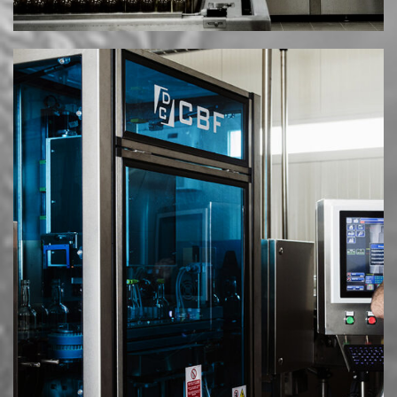
Διεύθ.: Νέα Μεσημβρία Θεσσαλονίκης
Email: info@mesimvriawines.gr
Τηλ.: +30 2310.713981
HOSTED AND PROTECTED BY FREESPIRITS
|
ΠΟΛΙΤΙΚΉ ΑΠΟΡΡΉΤΟΥ & COOKIES