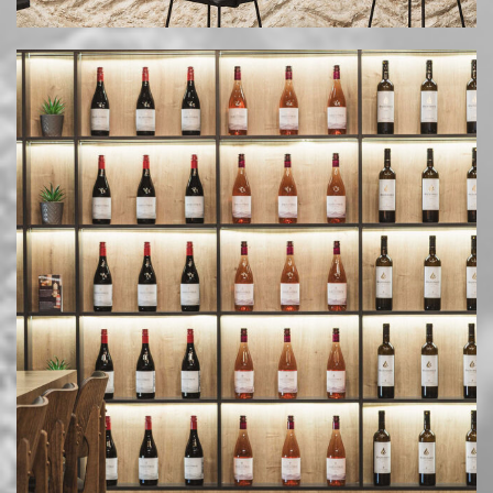
Διεύθ.: Νέα Μεσημβρία Θεσσαλονίκης
Email: info@mesimvriawines.gr
Τηλ.: +30 2310.713981
HOSTED AND PROTECTED BY FREESPIRITS
|
ΠΟΛΙΤΙΚΉ ΑΠΟΡΡΉΤΟΥ & COOKIES