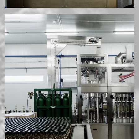
Διεύθ.: Νέα Μεσημβρία Θεσσαλονίκης
Email: info@mesimvriawines.gr
Τηλ.: +30 2310.713981
HOSTED AND PROTECTED BY FREESPIRITS
|
ΠΟΛΙΤΙΚΉ ΑΠΟΡΡΉΤΟΥ & COOKIES