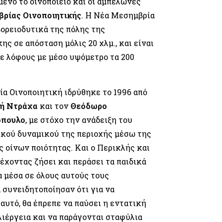
ένο το οινοποιείο και οι αμπελώνες
ρίας Οινοποιητικής
. Η Νέα Μεσημβρία
βορειοδυτικά της πόλης της
ης σε απόσταση μόλις 20 χλμ., και είναι
ε λόφους με μέσο υψόμετρο τα 200
α Οινοποιητική ιδρύθηκε το 1996 από
ή Ντράχα
και τον
Θεόδωρο
όπουλο
, με στόχο την ανάδειξη του
κού δυναμικού της περιοχής μέσω της
ς οίνων ποιότητας. Και ο Περικλής και
 έχοντας ζήσει και περάσει τα παιδικά
α μέσα σε όλους αυτούς τους
 συνειδητοποίησαν ότι για να
 αυτό, θα έπρεπε να παύσει η εντατική
ιέργεια και να παράγονται σταφύλια