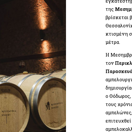
εγκατεστημ
της
Μεσημβ
βρίσκεται 
Θεσσαλονίκ
κτισμένη σ
μέτρα.
Η Μεσημβρί
τον
Περικλ
Παρασκευ
αμπελουργι
δημιουργία
ο Θόδωρος,
τους χρόνι
αμπελώνες,
επιτευχθεί
αμπελοκαλλ