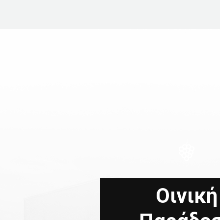
Οινική