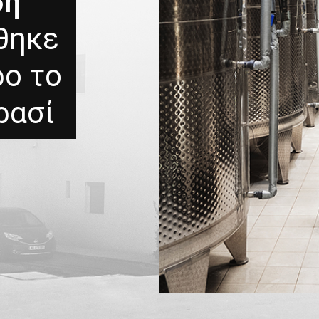
ση
θηκε
ρο το
ρασί