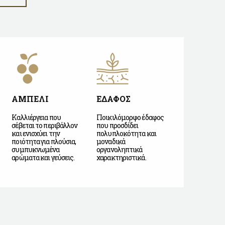
ΑΜΠΕΛΙ
ΕΔΑΦΟΣ
Καλλιέργεια που
Ποικιλόμορφο έδαφος
σέβεται το περιβάλλον
που προσδίδει
και ενισχύει την
πολυπλοκότητα και
ποιότητα για πλούσια,
μοναδικά
συμπυκνωμένα
οργανοληπτικά
αρώματα και γεύσεις.
χαρακτηριστικά.