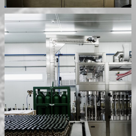
Διεύθ.: Νέα Μεσημβρία Θεσσαλονίκης
Email: info@mesimvriawines.gr
Τηλ.: +30 2310.713981
HOSTED AND PROTECTED BY FREESPIRITS
|
ΠΟΛΙΤΙΚΉ ΑΠΟΡΡΉΤΟΥ & COOKIES