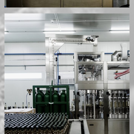
Διεύθ.: Νέα Μεσημβρία Θεσσαλονίκης
Email: info@mesimvriawines.gr
Τηλ.: +30 2310.713981
HOSTED AND PROTECTED BY FREESPIRITS
|
ΠΟΛΙΤΙΚΉ ΑΠΟΡΡΉΤΟΥ & COOKIES