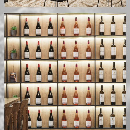
Διεύθ.: Νέα Μεσημβρία Θεσσαλονίκης
Email: info@mesimvriawines.gr
Τηλ.: +30 2310.713981
HOSTED AND PROTECTED BY FREESPIRITS
|
ΠΟΛΙΤΙΚΉ ΑΠΟΡΡΉΤΟΥ & COOKIES