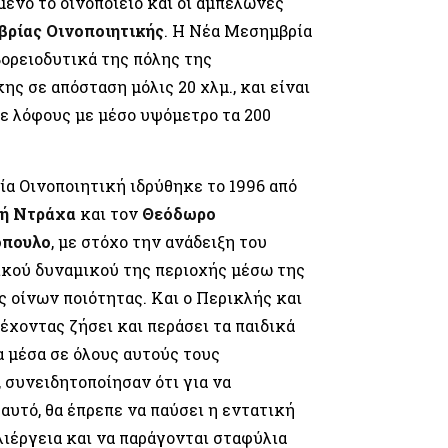
ένο το οινοποιείο και οι αμπελώνες
ρίας Οινοποιητικής
. Η Νέα Μεσημβρία
βορειοδυτικά της πόλης της
ης σε απόσταση μόλις 20 χλμ., και είναι
ε λόφους με μέσο υψόμετρο τα 200
α Οινοποιητική ιδρύθηκε το 1996 από
ή Ντράχα
και τον
Θεόδωρο
όπουλο
, με στόχο την ανάδειξη του
κού δυναμικού της περιοχής μέσω της
ς οίνων ποιότητας. Και ο Περικλής και
 έχοντας ζήσει και περάσει τα παιδικά
α μέσα σε όλους αυτούς τους
 συνειδητοποίησαν ότι για να
 αυτό, θα έπρεπε να παύσει η εντατική
ιέργεια και να παράγονται σταφύλια