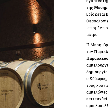
εγκατεστημ
της
Μεσημβ
βρίσκεται 
Θεσσαλονίκ
κτισμένη σ
μέτρα.
Η Μεσημβρί
τον
Περικλ
Παρασκευ
αμπελουργι
δημιουργία
ο Θόδωρος,
τους χρόνι
αμπελώνες,
επιτευχθεί
αμπελοκαλλ