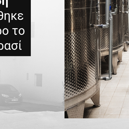
ση
θηκε
ρο το
ρασί