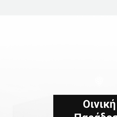
Οινική