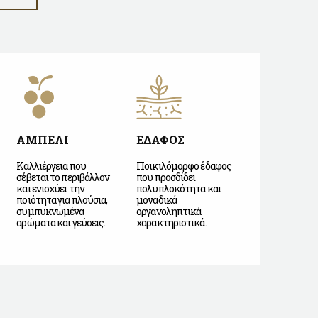
ΑΜΠΕΛΙ
ΕΔΑΦΟΣ
Καλλιέργεια που
Ποικιλόμορφο έδαφος
σέβεται το περιβάλλον
που προσδίδει
και ενισχύει την
πολυπλοκότητα και
ποιότητα για πλούσια,
μοναδικά
συμπυκνωμένα
οργανοληπτικά
αρώματα και γεύσεις.
χαρακτηριστικά.