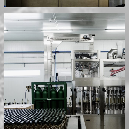
Διεύθ.: Νέα Μεσημβρία Θεσσαλονίκης
Email: info@mesimvriawines.gr
Τηλ.: +30 2310.713981
HOSTED AND PROTECTED BY FREESPIRITS
|
ΠΟΛΙΤΙΚΉ ΑΠΟΡΡΉΤΟΥ & COOKIES