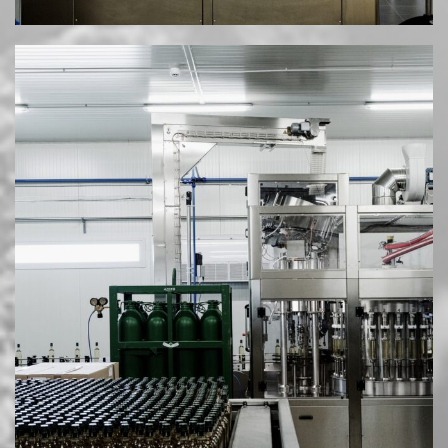
Διεύθ.: Νέα Μεσημβρία Θεσσαλονίκης
Email: info@mesimvriawines.gr
Τηλ.: +30 2310.713981
HOSTED AND PROTECTED BY FREESPIRITS
|
ΠΟΛΙΤΙΚΉ ΑΠΟΡΡΉΤΟΥ & COOKIES