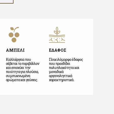
ΑΜΠΕΛΙ
ΕΔΑΦΟΣ
Καλλιέργεια που
Ποικιλόμορφο έδαφος
σέβεται το περιβάλλον
που προσδίδει
και ενισχύει την
πολυπλοκότητα και
ποιότητα για πλούσια,
μοναδικά
συμπυκνωμένα
οργανοληπτικά
αρώματα και γεύσεις.
χαρακτηριστικά.