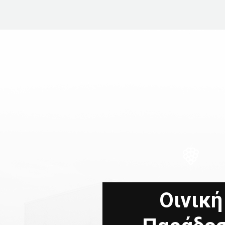
Οινική