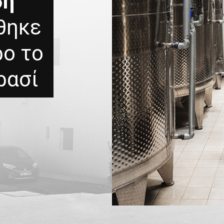
ση
θηκε
ρο το
ρασί