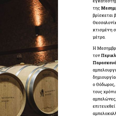
εγκατεστημ
της
Μεσημβ
βρίσκεται 
Θεσσαλονίκ
κτισμένη σ
μέτρα.
Η Μεσημβρί
τον
Περικλ
Παρασκευ
αμπελουργι
δημιουργία
ο Θόδωρος,
τους χρόνι
αμπελώνες,
επιτευχθεί
αμπελοκαλλ