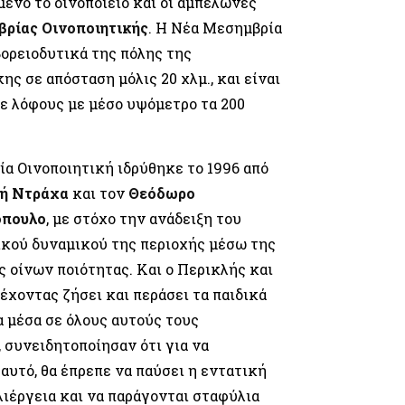
ένο το οινοποιείο και οι αμπελώνες
ρίας Οινοποιητικής
. Η Νέα Μεσημβρία
βορειοδυτικά της πόλης της
ης σε απόσταση μόλις 20 χλμ., και είναι
ε λόφους με μέσο υψόμετρο τα 200
α Οινοποιητική ιδρύθηκε το 1996 από
ή Ντράχα
και τον
Θεόδωρο
όπουλο
, με στόχο την ανάδειξη του
κού δυναμικού της περιοχής μέσω της
ς οίνων ποιότητας. Και ο Περικλής και
 έχοντας ζήσει και περάσει τα παιδικά
α μέσα σε όλους αυτούς τους
 συνειδητοποίησαν ότι για να
 αυτό, θα έπρεπε να παύσει η εντατική
ιέργεια και να παράγονται σταφύλια