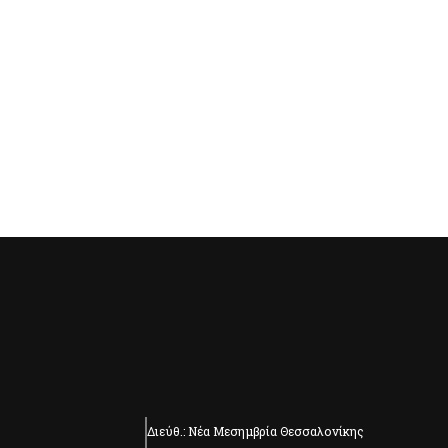
Διεύθ.: Νέα Μεσημβρία Θεσσαλονίκης