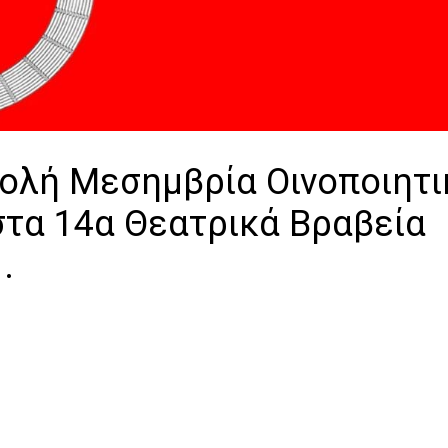
τολή Μεσημβρία Οινοποιητι
στα 14α Θεατρικά Βραβεία
.