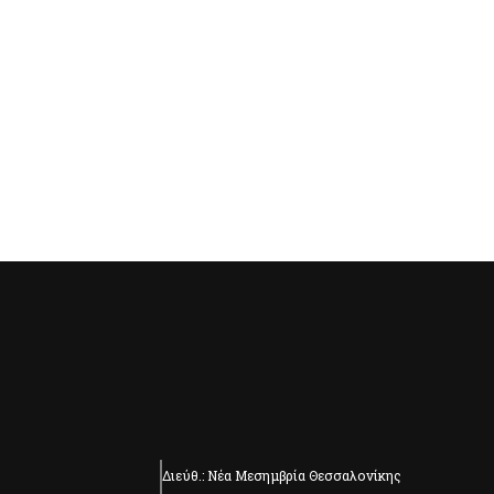
Διεύθ.: Νέα Μεσημβρία Θεσσαλονίκης